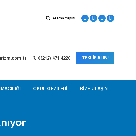
Search:
Arama Yapın!
Facebook
Twitter
Instagram
Linkedin
TEKLİF ALIN!
rizm.com.tr
0(212) 471 4220
MACILIĞI
OKUL GEZILERI
BIZE ULAŞIN
anıyor