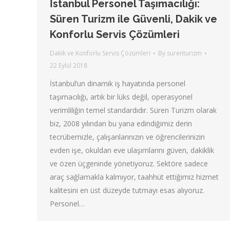
İstanbul Personel Taşımacılığı:
Süren Turizm ile Güvenli, Dakik ve
Konforlu Servis Çözümleri
Dakik ve Konforlu Servis Çözümleri
By
surenturizm
22 Eylül 2018
İstanbul’un dinamik iş hayatında personel
taşımacılığı, artık bir lüks değil, operasyonel
verimliliğin temel standardıdır. Süren Turizm olarak
biz, 2008 yılından bu yana edindiğimiz derin
tecrübemizle, çalışanlarınızın ve öğrencilerinizin
evden işe, okuldan eve ulaşımlarını güven, dakiklik
ve özen üçgeninde yönetiyoruz. Sektöre sadece
araç sağlamakla kalmıyor, taahhüt ettiğimiz hizmet
kalitesini en üst düzeyde tutmayı esas alıyoruz.
Personel…