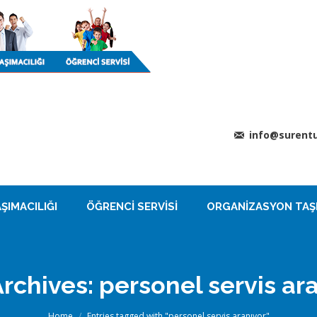
info@surentu
ŞIMACILIĞI
ÖĞRENCI SERVISI
ORGANIZASYON TAŞI
Archives:
personel servis ar
You are here:
Home
Entries tagged with "personel servis aranıyor"