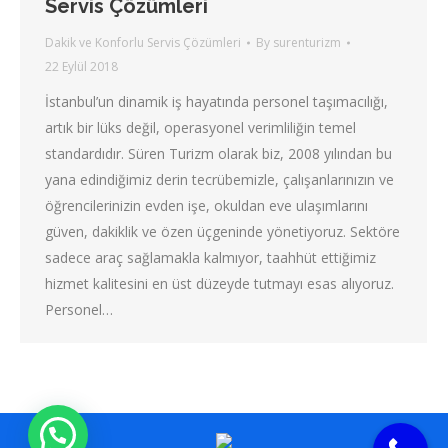
Servis Çözümleri
Dakik ve Konforlu Servis Çözümleri
By
surenturizm
22 Eylül 2018
İstanbul’un dinamik iş hayatında personel taşımacılığı,
artık bir lüks değil, operasyonel verimliliğin temel
standardıdır. Süren Turizm olarak biz, 2008 yılından bu
yana edindiğimiz derin tecrübemizle, çalışanlarınızın ve
öğrencilerinizin evden işe, okuldan eve ulaşımlarını
güven, dakiklik ve özen üçgeninde yönetiyoruz. Sektöre
sadece araç sağlamakla kalmıyor, taahhüt ettiğimiz
hizmet kalitesini en üst düzeyde tutmayı esas alıyoruz.
Personel…
Mesaj Gönder