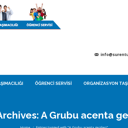
info@surentu
ŞIMACILIĞI
ÖĞRENCI SERVISI
ORGANIZASYON TAŞI
Archives:
A Grubu acenta gez
You are here:
Home
Entries tagged with "A Grubu acenta gezileri"