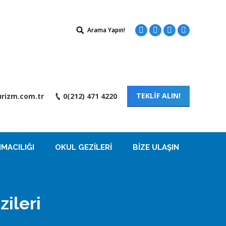
Search:
Arama Yapın!
Facebook
Twitter
Instagram
Linkedin
TEKLİF ALIN!
rizm.com.tr
0(212) 471 4220
MACILIĞI
OKUL GEZILERI
BIZE ULAŞIN
ileri