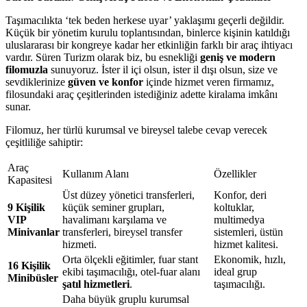
Taşımacılıkta ‘tek beden herkese uyar’ yaklaşımı geçerli değildir.
Küçük bir yönetim kurulu toplantısından, binlerce kişinin katıldığı
uluslararası bir kongreye kadar her etkinliğin farklı bir araç ihtiyacı
vardır. Süren Turizm olarak biz, bu esnekliği
geniş ve modern
filomuzla
sunuyoruz. İster il içi olsun, ister il dışı olsun, size ve
sevdiklerinize
güven ve konfor
içinde hizmet veren firmamız,
filosundaki araç çeşitlerinden istediğiniz adette kiralama imkânı
sunar.
Filomuz, her türlü kurumsal ve bireysel talebe cevap verecek
çeşitliliğe sahiptir:
Araç
Kullanım Alanı
Özellikler
Kapasitesi
Üst düzey yönetici transferleri,
Konfor, deri
9 Kişilik
küçük seminer grupları,
koltuklar,
VIP
havalimanı karşılama ve
multimedya
Minivanlar
transferleri, bireysel transfer
sistemleri, üstün
hizmeti.
hizmet kalitesi.
Orta ölçekli eğitimler, fuar stant
Ekonomik, hızlı,
16 Kişilik
ekibi taşımacılığı, otel-fuar alanı
ideal grup
Minibüsler
şatıl hizmetleri
.
taşımacılığı.
Daha büyük gruplu kurumsal