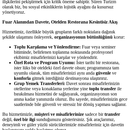
ilişkilerini pekiştirmek için kritik öneme sahiptir. Süren Turizm
olarak biz, bu sosyal etkinliklerin lojistik ayağını da kusursuz
yönetiyoruz.
Fuar Alanından Davete, Otelden Restorana Kesintisiz Akış
Hizmetimiz, özellikle büyük grupların farklı noktalara dağınık
şekilde ulaşımını önleyerek,
organizasyonun bütünlüğünü
korur:
Toplu Karşılama ve Yönlendirme:
Fuar veya seminer
bitiminde, belirlenen toplanma noktasında profesyonel
ekibimiz misafirlerinizi karşılar ve yönlendirir.
Özel Rota ve Program Uyumu:
İster tarihi bir restorana,
ister lüks bir oteldeki özel davete olsun; programınıza tam
uyumlu olarak, tüm misafirlerinizi aynı anda
güvenle
ve
konforla
gitmek istediğiniz destinasyona ulaştırırız.
Grup Yemek Transferleri:
Davet sonrası misafirlerinizin
otellerine veya konaklama yerlerine yine
toplu transfer
ile
bırakılması hizmetini de sağlayarak, organizasyonun son
anına kadar yanınızda oluruz. Bu sayede, misafirlerinizin gece
saatlerinde bile güvenli ve stressiz bir dönüş yapması sağlanır.
Bu hizmetimizle,
müşteri ve misafirlerinize
sadece bir
transfer
değil,
özel bir ilgi
sunduğunuzu gösterirsiniz. Şık araçlarımız,
deneyimli ve güler yüzlü sürücülerimizle misafirleriniz için davetin
başlangıcını yolda başlatmış oluruz.