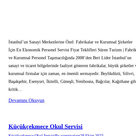
İstanbul’un Sanayi Merkezlerine Özel: Fabrikalar ve Kurumsal Şirketler
İçin En Ekonomik Personel Servisi Fiyat Teklifleri Süren Turizm | Fabri
ve Kurumsal Personel Taşımacılığında 2008’den Beri Lider İstanbul’un
sanayi ve ticaret bölgelerinde faaliyet gösteren fabrikalar, büyük şirketler 
kurumsal firmalar için zaman, en önemli sermayedir. Beylikdüzü, Silivri,
Başakşehir, Esenyurt, İkitelli, Güneşli, Yenibosna, Bağcılar, Kağıthane gib
kritik…
Devamını Okuyun
Küçükçekmece Okul Servisi
Küçükçekmece Okul Servisi
By
surenturizm
28 Ekim 2025