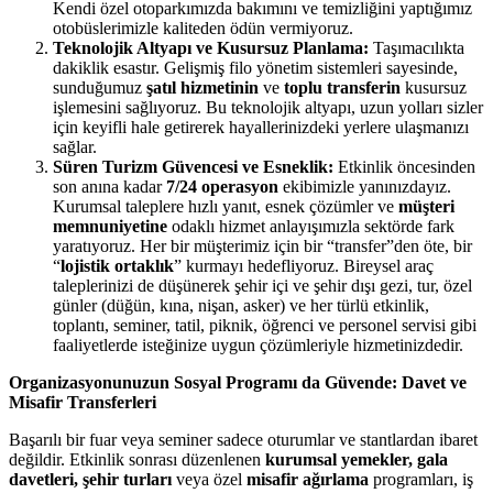
Kendi özel otoparkımızda bakımını ve temizliğini yaptığımız
otobüslerimizle kaliteden ödün vermiyoruz.
Teknolojik Altyapı ve Kusursuz Planlama:
Taşımacılıkta
dakiklik esastır. Gelişmiş filo yönetim sistemleri sayesinde,
sunduğumuz
şatıl hizmetinin
ve
toplu transferin
kusursuz
işlemesini sağlıyoruz. Bu teknolojik altyapı, uzun yolları sizler
için keyifli hale getirerek hayallerinizdeki yerlere ulaşmanızı
sağlar.
Süren Turizm Güvencesi ve Esneklik:
Etkinlik öncesinden
son anına kadar
7/24 operasyon
ekibimizle yanınızdayız.
Kurumsal taleplere hızlı yanıt, esnek çözümler ve
müşteri
memnuniyetine
odaklı hizmet anlayışımızla sektörde fark
yaratıyoruz. Her bir müşterimiz için bir “transfer”den öte, bir
“
lojistik ortaklık
” kurmayı hedefliyoruz. Bireysel araç
taleplerinizi de düşünerek şehir içi ve şehir dışı gezi, tur, özel
günler (düğün, kına, nişan, asker) ve her türlü etkinlik,
toplantı, seminer, tatil, piknik, öğrenci ve personel servisi gibi
faaliyetlerde isteğinize uygun çözümleriyle hizmetinizdedir.
Organizasyonunuzun Sosyal Programı da Güvende: Davet ve
Misafir Transferleri
Başarılı bir fuar veya seminer sadece oturumlar ve stantlardan ibaret
değildir. Etkinlik sonrası düzenlenen
kurumsal yemekler, gala
davetleri, şehir turları
veya özel
misafir ağırlama
programları, iş