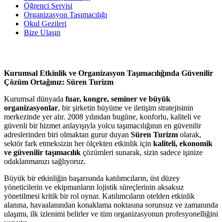
Öğrenci Servisi
Organizasyon Taşımacılığı
Okul Gezileri
Bize Ulaşın
Kurumsal Etkinlik ve Organizasyon Taşımacılığında Güvenilir
Çözüm Ortağınız: Süren Turizm
Kurumsal dünyada
fuar, kongre, seminer ve büyük
organizasyonlar
, bir şirketin büyüme ve iletişim stratejisinin
merkezinde yer alır. 2008 yılından bugüne, konforlu, kaliteli ve
güvenli bir hizmet anlayışıyla yolcu taşımacılığının en güvenilir
adreslerinden biri olmaktan gurur duyan
Süren Turizm
olarak,
sektör fark etmeksizin her ölçekten etkinlik için
kaliteli, ekonomik
ve güvenilir taşımacılık
çözümleri sunarak, sizin sadece işinize
odaklanmanızı sağlıyoruz.
Büyük bir etkinliğin başarısında katılımcıların, üst düzey
yöneticilerin ve ekipmanların lojistik süreçlerinin aksaksız
yönetilmesi kritik bir rol oynar. Katılımcıların otelden etkinlik
alanına, havaalanından konaklama noktasına sorunsuz ve zamanında
ulaşımı, ilk izlenimi belirler ve tüm organizasyonun profesyonelliğini