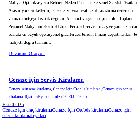
Maliyet Optimizasyonu Rehberi Neden Firmalar Personel Servisi Fiyatları
Araştırıyor? Şirketlerin, personel servisi fiyat teklifi araştırma nedenleri
yalnızca bütçeyi kısmak değildir. Ana motivasyonları şunlardır: Toplam
Personel Maliyetini Kontrol Etme: Personel servisi, maaş ve yan haklarda
sonraki en büyük operasyonel giderlerden biridir. Finans departmanları, b
maliyeti doğru tahmin…
Devamını Okuyun
Cenaze için Servis Kiralama
Cenaze için araç kiralama
,
Cenaze İçin Otobüs kiralama
,
Cenaze için servis
kiralama
,
fiyatları
By
surenturizm
20 Ekim 2025
Eki
20
2025
Cenaze için araç kiralama
Cenaze İçin Otobüs kiralama
Cenaze için
servis kiralama
fiyatları