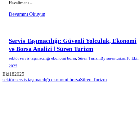
Havalimanı –…
Devamını Okuyun
Servis Taşımacılığı: Güvenli Yolculuk, Ekonomi
ve Borsa Analizi | Süren Turizm
sektör servis taşımacılığı ekonomi borsa
,
Süren Turizm
By
surenturizm
18 Eki
2025
Eki
18
2025
sektör servis taşımacılığı ekonomi borsa
Süren Turizm