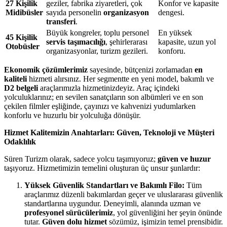
27 Kişilik
geziler, fabrika ziyaretleri, çok
Konfor ve kapasite
Midibüsler
sayıda personelin
organizasyon
dengesi.
transferi
.
Büyük kongreler, toplu personel
En yüksek
45 Kişilik
servis taşımacılığı
, şehirlerarası
kapasite, uzun yol
Otobüsler
organizasyonlar, turizm gezileri.
konforu.
Ekonomik çözümlerimiz
sayesinde, bütçenizi zorlamadan
en
kaliteli
hizmeti alırsınız. Her segmentte en yeni model, bakımlı ve
D2 belgeli
araçlarımızla hizmetinizdeyiz. Araç içindeki
yolculuklarınız; en sevilen sanatçıların son albümleri ve en son
çekilen filmler eşliğinde, çayınızı ve kahvenizi yudumlarken
konforlu ve huzurlu bir yolculuğa dönüşür.
Hizmet Kalitemizin Anahtarları: Güven, Teknoloji ve Müşteri
Odaklılık
Süren Turizm olarak, sadece yolcu taşımıyoruz;
güven ve huzur
taşıyoruz. Hizmetimizin temelini oluşturan üç unsur şunlardır:
Yüksek Güvenlik Standartları ve Bakımlı Filo:
Tüm
araçlarımız düzenli bakımlardan geçer ve uluslararası güvenlik
standartlarına uygundur. Deneyimli, alanında uzman ve
profesyonel sürücülerimiz
, yol güvenliğini her şeyin önünde
tutar.
Güven dolu hizmet
sözümüz, işimizin temel prensibidir.