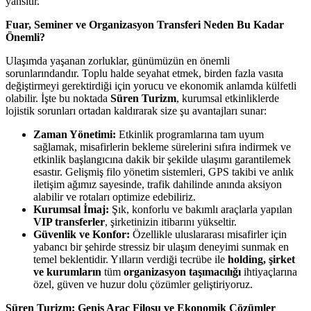
yansıtır.
Fuar, Seminer ve Organizasyon Transferi Neden Bu Kadar
Önemli?
Ulaşımda yaşanan zorluklar, günümüzün en önemli
sorunlarındandır. Toplu halde seyahat etmek, birden fazla vasıta
değiştirmeyi gerektirdiği için yorucu ve ekonomik anlamda külfetli
olabilir. İşte bu noktada
Süren Turizm
, kurumsal etkinliklerde
lojistik sorunları ortadan kaldırarak size şu avantajları sunar:
Zaman Yönetimi:
Etkinlik programlarına tam uyum
sağlamak, misafirlerin bekleme sürelerini sıfıra indirmek ve
etkinlik başlangıcına dakik bir şekilde ulaşımı garantilemek
esastır. Gelişmiş filo yönetim sistemleri, GPS takibi ve anlık
iletişim ağımız sayesinde, trafik dahilinde anında aksiyon
alabilir ve rotaları optimize edebiliriz.
Kurumsal İmaj:
Şık, konforlu ve bakımlı araçlarla yapılan
VIP transferler
, şirketinizin itibarını yükseltir.
Güvenlik ve Konfor:
Özellikle uluslararası misafirler için
yabancı bir şehirde stressiz bir ulaşım deneyimi sunmak en
temel beklentidir. Yılların verdiği tecrübe ile
holding, şirket
ve kurumların
tüm
organizasyon taşımacılığı
ihtiyaçlarına
özel, güven ve huzur dolu çözümler geliştiriyoruz.
Süren Turizm: Geniş Araç Filosu ve Ekonomik Çözümler