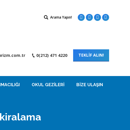
Search:
Arama Yapın!
Facebook
Twitter
Instagram
Linkedin
TEKLİF ALIN!
rizm.com.tr
0(212) 471 4220
MACILIĞI
OKUL GEZILERI
BIZE ULAŞIN
kiralama