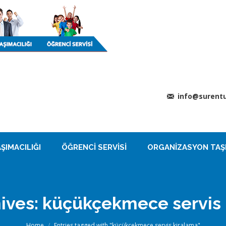
info@surentu
ŞIMACILIĞI
ÖĞRENCI SERVISI
ORGANIZASYON TAŞI
ives:
küçükçekmece servis 
You are here:
Home
Entries tagged with "küçükçekmece servis kiralama"