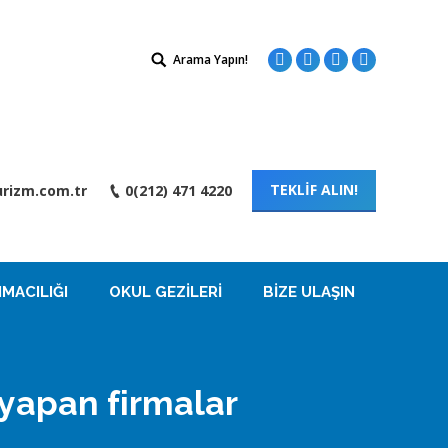
Search:
Arama Yapın!
Facebook
Twitter
Instagram
Linkedin
TEKLİF ALIN!
rizm.com.tr
0(212) 471 4220
MACILIĞI
OKUL GEZILERI
BIZE ULAŞIN
 yapan firmalar