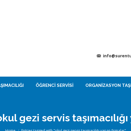
info@surentu
ŞIMACILIĞI
ÖĞRENCI SERVISI
ORGANIZASYON TAŞI
okul gezi servis taşımacılığı
You are here:
Home
Entries tagged with "okul gezi servis taşımacılığı yapan firmalar"