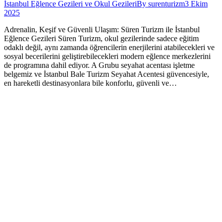
İstanbul Eğlence Gezileri ve Okul Gezileri
By
surenturizm
3 Ekim
2025
Adrenalin, Keşif ve Güvenli Ulaşım: Süren Turizm ile İstanbul
Eğlence Gezileri Süren Turizm, okul gezilerinde sadece eğitim
odaklı değil, aynı zamanda öğrencilerin enerjilerini atabilecekleri ve
sosyal becerilerini geliştirebilecekleri modern eğlence merkezlerini
de programına dahil ediyor. A Grubu seyahat acentası işletme
belgemiz ve İstanbul Bale Turizm Seyahat Acentesi güvencesiyle,
en hareketli destinasyonlara bile konforlu, güvenli ve…