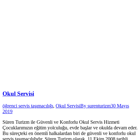
Okul Servisi
öğrenci servis taşımacılığı
,
Okul Servisi
By
surenturizm
30 Mayıs
2019
Süren Turizm ile Güvenli ve Konforlu Okul Servis Hizmeti
Çocuklarımızın eğitim yolculuğu, evde başlar ve okulda devam eder.
Bu süreçteki en önemli halkalardan biri de güvenli ve konforlu okul
servis taşımacılığıdır. Süren Turizm olarak, 11 Ekim 2008 tarihli