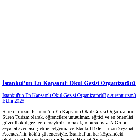
İstanbul’un En Kapsamlı Okul Gezisi Organizatörü
İstanbul'un En Kapsamlı Okul Gezisi Organizatörü
By
surenturizm
3
Ekim 2025
Süren Turizm: İstanbul’un En Kapsamlı Okul Gezisi Organizatörü
Süren Turizm olarak, öğrencilere unutulmaz, eğitici ve en önemlisi
güvenli okul gezileri deneyimi sunmak için buradayız. A Grubu
seyahat acentası işletme belgemiz ve İstanbul Bale Turizm Seyahat
Acentesi’nin köklü güvencesiyle, İstanbul’un her köşesindeki
okullara üst düzey hizmet sağlıyoruz. Hizmet Ağımız ve