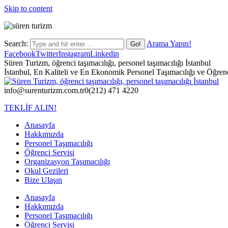
Skip to content
Search:
Arama Yapın!
Facebook
Twitter
Instagram
Linkedin
Süren Turizm, öğrenci taşımacılığı, personel taşımacılığı İstanbul
İstanbul, En Kaliteli ve En Ekonomik Personel Taşımacılığı ve Öğrenci
info@surenturizm.com.tr
0(212) 471 4220
TEKLİF ALIN!
Anasayfa
Hakkımızda
Personel Taşımacılığı
Öğrenci Servisi
Organizasyon Taşımacılığı
Okul Gezileri
Bize Ulaşın
Anasayfa
Hakkımızda
Personel Taşımacılığı
Öğrenci Servisi