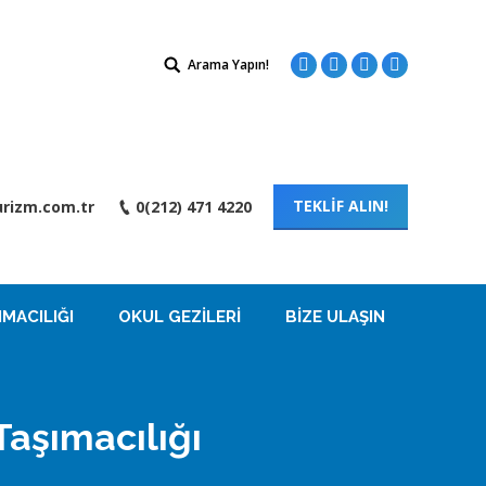
Search:
Arama Yapın!
Facebook
Twitter
Instagram
Linkedin
TEKLİF ALIN!
rizm.com.tr
0(212) 471 4220
MACILIĞI
OKUL GEZILERI
BIZE ULAŞIN
Taşımacılığı