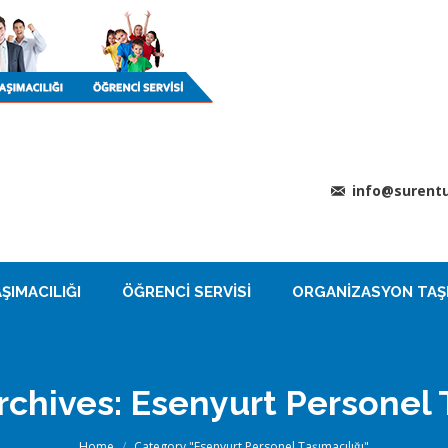
info@surentu
ŞIMACILIĞI
ÖĞRENCI SERVISI
ORGANIZASYON TAŞI
rchives:
Esenyurt Personel 
You are here:
Home
Category "Esenyurt Personel Taşımacılığı"