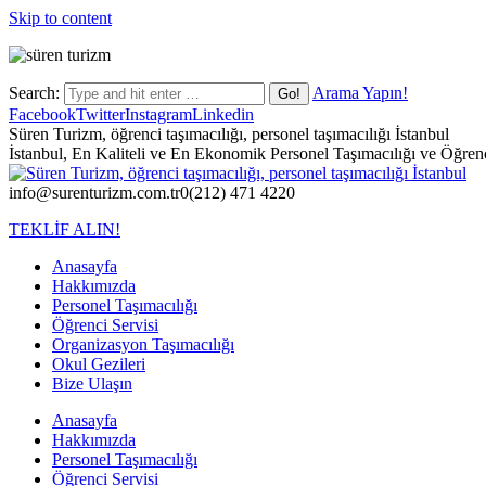
Skip to content
Search:
Arama Yapın!
Facebook
Twitter
Instagram
Linkedin
Süren Turizm, öğrenci taşımacılığı, personel taşımacılığı İstanbul
İstanbul, En Kaliteli ve En Ekonomik Personel Taşımacılığı ve Öğrenci
info@surenturizm.com.tr
0(212) 471 4220
TEKLİF ALIN!
Anasayfa
Hakkımızda
Personel Taşımacılığı
Öğrenci Servisi
Organizasyon Taşımacılığı
Okul Gezileri
Bize Ulaşın
Anasayfa
Hakkımızda
Personel Taşımacılığı
Öğrenci Servisi