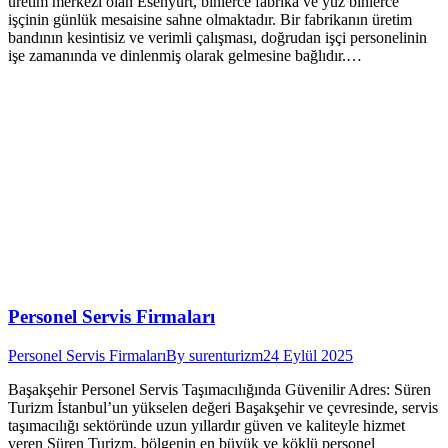
üretim merkezi olan Esenyurt, binlerce fabrika ve yüz binlerce
işçinin günlük mesaisine sahne olmaktadır. Bir fabrikanın üretim
bandının kesintisiz ve verimli çalışması, doğrudan işçi personelinin
işe zamanında ve dinlenmiş olarak gelmesine bağlıdır.…
Personel Servis Firmaları
Personel Servis Firmaları
By
surenturizm
24 Eylül 2025
Başakşehir Personel Servis Taşımacılığında Güvenilir Adres: Süren
Turizm İstanbul’un yükselen değeri Başakşehir ve çevresinde, servis
taşımacılığı sektöründe uzun yıllardır güven ve kaliteyle hizmet
veren Süren Turizm, bölgenin en büyük ve köklü personel