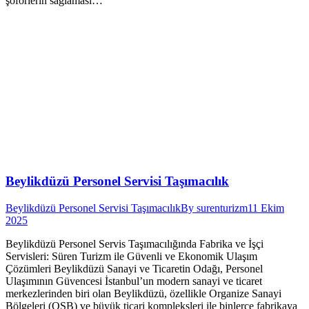
şoförlerin sağlaması…
Beylikdüzü Personel Servisi Taşımacılık
Beylikdüzü Personel Servisi Taşımacılık
By
surenturizm
11 Ekim
2025
Beylikdüzü Personel Servis Taşımacılığında Fabrika ve İşçi
Servisleri: Süren Turizm ile Güvenli ve Ekonomik Ulaşım
Çözümleri Beylikdüzü Sanayi ve Ticaretin Odağı, Personel
Ulaşımının Güvencesi İstanbul’un modern sanayi ve ticaret
merkezlerinden biri olan Beylikdüzü, özellikle Organize Sanayi
Bölgeleri (OSB) ve büyük ticari kompleksleri ile binlerce fabrikaya